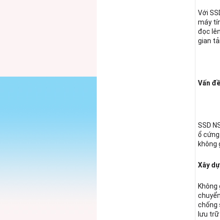
Với SS
máy tí
đọc lên
gian tả
Vấn đề
SSD NS
ổ cứng 
không g
Xây dự
Không 
chuyển
chống 
lưu trữ