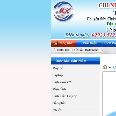
Trang nhất
•
Giới thiệu
•
Dịch Vụ
02:00 ICT Thứ Sáu, 07/08/2026
•
Danh Mục Sản Phẩm
»
S
Máy bộ
Laptop
Linh kiện PC
Màn hình
Linh Kiện Laptop
Bàn phím
Chuột