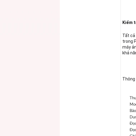
Kiểm t
Tất cả
trong 
máy ản
khả năn
Thông 
Thư
Mod
Bảo
Dun
Đọc
Đọc