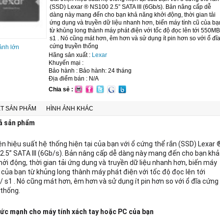
(SSD) Lexar ® NS100 2.5” SATA III (6Gb/s). Bản nâng cấp dễ
dàng này mang đến cho bạn khả năng khởi động, thời gian tải
ứng dụng và truyền dữ liệu nhanh hơn, biến máy tính cũ của bạ
từ khủng long thành máy phát điện với tốc độ đọc lên tới 550MB
s1 . Nó cũng mát hơn, êm hơn và sử dụng ít pin hơn so với ổ đĩ
cứng truyền thống
ảnh lớn
Hãng sản xuất :
Lexar
Khuyến mại :
Bảo hành : Bảo hành: 24 tháng
Địa điểm bán : N/A
Chia sẻ :
ẾT SẢN PHẨM
HÌNH ẢNH KHÁC
ả sản phẩm
ện hiệu suất hệ thống hiện tại của bạn với ổ cứng thể rắn (SSD) Lexar 
2.5” SATA III (6Gb/s). Bản nâng cấp dễ dàng này mang đến cho bạn khả
ởi động, thời gian tải ứng dụng và truyền dữ liệu nhanh hơn, biến máy
ũ của bạn từ khủng long thành máy phát điện với tốc độ đọc lên tới
 s1 . Nó cũng mát hơn, êm hơn và sử dụng ít pin hơn so với ổ đĩa cứng
 thống.
ức mạnh cho máy tính xách tay hoặc PC của bạn