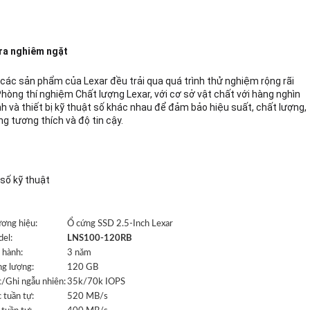
ra nghiêm ngặt
 các sản phẩm của Lexar đều trải qua quá trình thử nghiệm rộng rãi
Phòng thí nghiệm Chất lượng Lexar, với cơ sở vật chất với hàng nghìn
h và thiết bị kỹ thuật số khác nhau để đảm bảo hiệu suất, chất lượng,
g tương thích và độ tin cậy.
số kỹ thuật
ơng hiệu:
Ổ cứng SSD 2.5-Inch Lexar
el:
LNS100-120RB
 hành:
3 năm
g lượng:
120 GB
/Ghi ngẫu nhiên:
35k/70k IOPS
 tuần tự:
520 MB/s