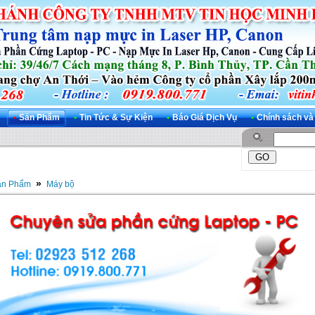
•
Sản Phẩm
•
Tin Tức & Sự Kiện
•
Báo Giá Dịch Vụ
•
Chính sách và
»
ản Phẩm
Máy bộ