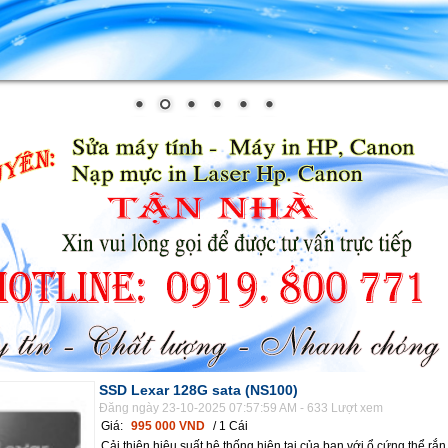
SSD Lexar 128G sata (NS100)
Đăng ngày 23-10-2025 07:57:59 AM - 633 Lượt xem
Giá:
995 000 VND
/ 1 Cái
Cải thiện hiệu suất hệ thống hiện tại của bạn với ổ cứng thể rắn