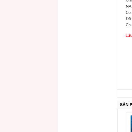
Ghi
NAN
Con
Độ 
Chu
Lưu
SẢN 