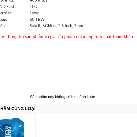
 tuần tự:
400 MB/s
D Flash:
TLC
troller:
Lexar
bền:
60 TBW
ẩn:
Sata III 6Gbit/s, 2.5 Inch, 7mm
 ý: thông tin sản phẩm và giá sản phẩm chỉ mang tính chất tham khảo.
Sản phẩm này không có hình ảnh khác
PHẨM CÙNG LOẠI