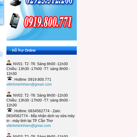
•
Hỗ Trợ Online
: NV01: T2 -T6: Sáng 8h00 -11h30
Chiều: 13h30 -17h00 -T7: sáng 8h00 -
11h30
: Hotline: 0919.800.771
vitinhminhhien@gmail.com
: NV02: T2 -T6: Sáng 8h00 -11h30
Chiều: 13h30 -17h00 -T7: sáng 8h00 -
11h30
: Hotline: 0834562774 - Zalo:
0834562774 - tiếp nhận dịch vụ sửa máy
in - máy tính tại TP. Cần Thơ
vitinhminhhien@gmai.com
: NV03: T2 -T6: Sáng 8h00 -11h30