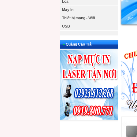
Loa
Máy In
Thiết bị mạng - Wifi
USB
•
Quảng Cáo Trái