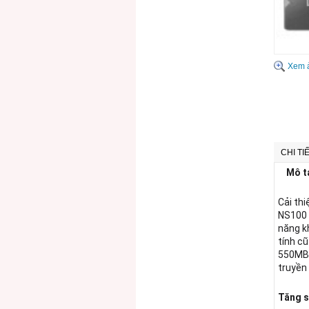
Xem 
CHI TI
Mô t
Cải thi
NS100 
năng kh
tính c
550MB/
truyền
Tăng s