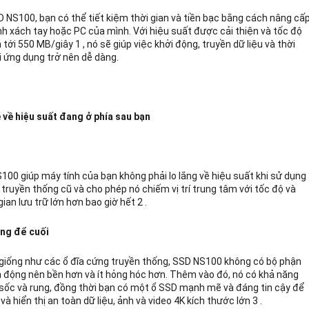
D NS100, bạn có thể tiết kiệm thời gian và tiền bạc bằng cách nâng cấ
nh xách tay hoặc PC của mình. Với hiệu suất được cải thiện và tốc độ
 tới 550 MB/giây 1 , nó sẽ giúp việc khởi động, truyền dữ liệu và thời
i ứng dụng trở nên dễ dàng.
 về hiệu suất đang ở phía sau bạn
100 giúp máy tính của bạn không phải lo lắng về hiệu suất khi sử dụng
truyền thống cũ và cho phép nó chiếm vị trí trung tâm với tốc độ và
ian lưu trữ lớn hơn bao giờ hết 2 .
ng để cuối
giống như các ổ đĩa cứng truyền thống, SSD NS100 không có bộ phận
 động nên bền hơn và ít hỏng hóc hơn. Thêm vào đó, nó có khả năng
sốc và rung, đồng thời bạn có một ổ SSD mạnh mẽ và đáng tin cậy để
 và hiển thị an toàn dữ liệu, ảnh và video 4K kích thước lớn 3 .