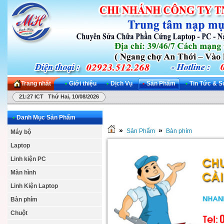
Trang nhất
•
Giới thiệu
•
Dịch Vụ
•
Sản Phẩm
•
Tin Tức & S
21:27 ICT Thứ Hai, 10/08/2026
•
Danh Mục Sản Phẩm
»
»
Sản Phẩm
Bàn phím
Máy bộ
Laptop
Linh kiện PC
Màn hình
Linh Kiện Laptop
Bàn phím
Chuột