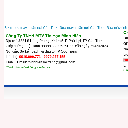
Bơm mực máy in tận nơi Cần Thơ
-
Sửa máy in tận nơi Cần Thơ
-
Sửa máy tính
Ch
Công Ty TNHH MTV Tin Học Minh Hiền
Đị
Địa chỉ: 322 Lê Hồng Phong, Khóm 5, P. Phú Lợi, TP. Cần Thơ
Gi
Giấy chứng nhận kinh doanh: 2200695190 cấp ngày 29/09/2023
N
Nơi cấp: Sở kế hoạch và đầu tư TP. Sóc Trăng
Li
Liên hệ:
0919.800.771 - 0979.277.155
Ho
Email: Email: minhhiensoctrang@gmail.com
Em
Chính sách đổi trả hàng - hoàn tiền
Cop