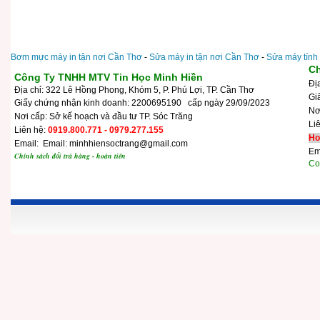
Bơm mực máy in tận nơi Cần Thơ
-
Sửa máy in tận nơi Cần Thơ
-
Sửa máy tính
Ch
Công Ty TNHH MTV Tin Học Minh Hiền
Đị
Địa chỉ: 322 Lê Hồng Phong, Khóm 5, P. Phú Lợi, TP. Cần Thơ
Gi
Giấy chứng nhận kinh doanh: 2200695190 cấp ngày 29/09/2023
N
Nơi cấp: Sở kế hoạch và đầu tư TP. Sóc Trăng
Li
Liên hệ:
0919.800.771 - 0979.277.155
Ho
Email: Email: minhhiensoctrang@gmail.com
Em
Chính sách đổi trả hàng - hoàn tiền
Cop