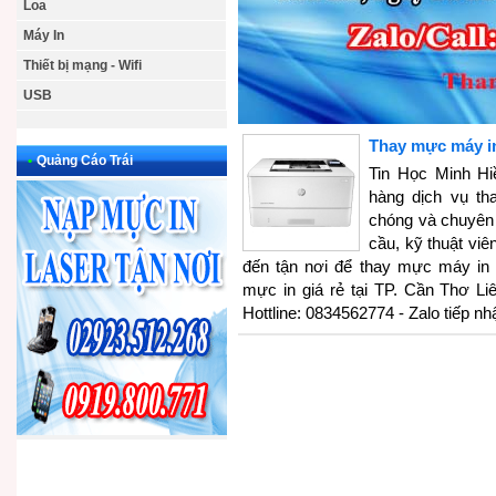
Loa
Máy In
Thiết bị mạng - Wifi
USB
Thay mực máy i
•
Quảng Cáo Trái
Tin Học Minh H
hàng dịch vụ t
chóng và chuyên 
cầu, kỹ thuật viê
đến tận nơi để thay mực máy in 
mực in giá rẻ tại TP. Cần Thơ Li
Hottline: 0834562774 - Zalo tiếp n