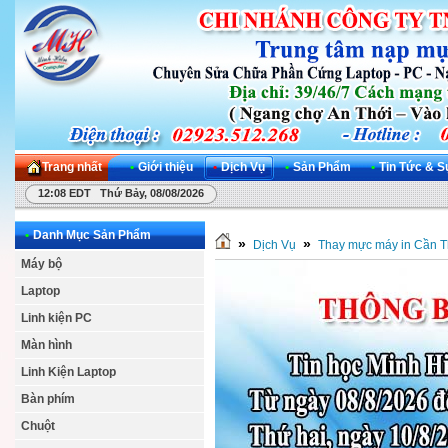
Trang nhất
•
Giới thiệu
•
Dịch Vụ
•
Sản Phẩm
•
Tin Tức & S
12:08 EDT Thứ Bảy, 08/08/2026
•
Danh Mục Sản Phẩm
»
»
Dịch Vụ
Thay mực máy in Cần 
Máy bộ
Laptop
Linh kiện PC
Màn hình
Linh Kiện Laptop
Bàn phím
Chuột