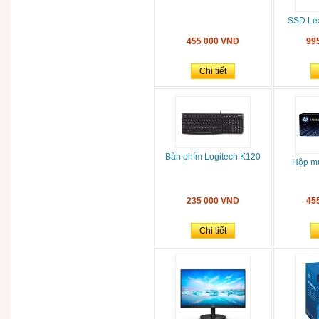
SSD Lex
455 000 VND
99
Chi tiết
Bàn phím Logitech K120
Hộp m
235 000 VND
45
Chi tiết