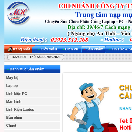
Trang nhất
•
Giới thiệu
•
Dịch Vụ
•
Sản Phẩm
•
Tin Tức & S
16:24 EDT Thứ Sáu, 07/08/2026
•
Danh Mục Sản Phẩm
Máy bộ
Laptop
Linh kiện PC
Màn hình
Linh Kiện Laptop
Bàn phím
Chuột