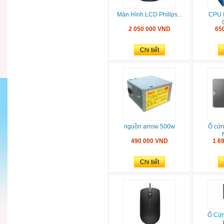
Màn Hình LCD Philips...
CPU I
2 050 000 VND
65
Chi tiết
nguồn arrow 500w
Ổ cứ
490 000 VND
1 6
Chi tiết
Ổ Cứ