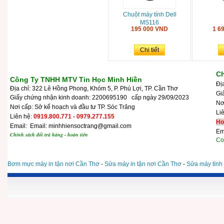
Chuột máy tính Dell
MS116
195 000 VND
1 6
Chi tiết
Ch
Công Ty TNHH MTV Tin Học Minh Hiền
Đị
Địa chỉ: 322 Lê Hồng Phong, Khóm 5, P. Phú Lợi, TP. Cần Thơ
Gi
Giấy chứng nhận kinh doanh: 2200695190 cấp ngày 29/09/2023
N
Nơi cấp: Sở kế hoạch và đầu tư TP. Sóc Trăng
Li
Liên hệ:
0919.800.771 - 0979.277.155
Ho
Email: Email: minhhiensoctrang@gmail.com
Em
Chính sách đổi trả hàng - hoàn tiền
Cop
Bơm mực máy in tận nơi Cần Thơ
-
Sửa máy in tận nơi Cần Thơ
-
Sửa máy tính