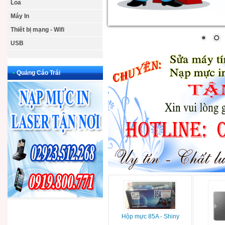
Loa
Máy In
Thiết bị mạng - Wifi
USB
•
Quảng Cáo Trái
Hộp mực 85A - Shiny