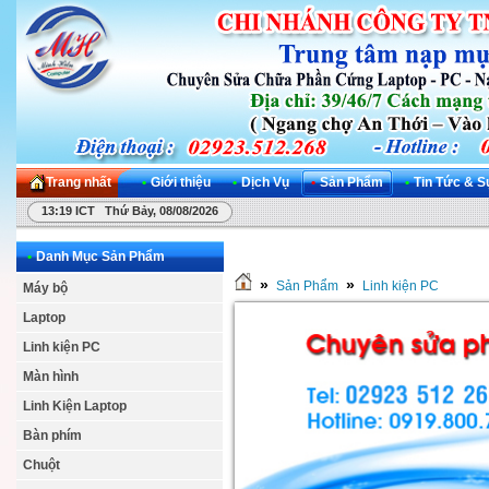
Trang nhất
•
Giới thiệu
•
Dịch Vụ
•
Sản Phẩm
•
Tin Tức & S
13:19 ICT Thứ Bảy, 08/08/2026
•
Danh Mục Sản Phẩm
»
»
Sản Phẩm
Linh kiện PC
Máy bộ
Laptop
Linh kiện PC
Màn hình
Linh Kiện Laptop
Bàn phím
Chuột