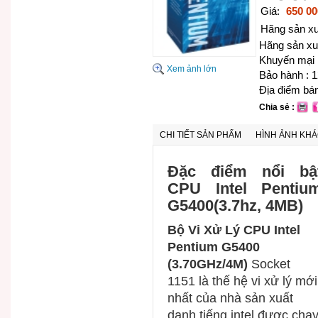
Giá:
650 0
Hãng sản xuấ
Hãng sản xu
Khuyến mại 
Xem ảnh lớn
Bảo hành : 
Địa điểm bán
Chia sẻ :
CHI TIẾT SẢN PHẨM
HÌNH ẢNH KH
Đặc điểm nổi bậ
CPU Intel Pentiu
G5400(3.7hz, 4MB)
Bộ Vi Xử Lý CPU Intel
Pentium G5400
(3.70GHz/4M)
Socket
1151 là thế hệ vi xử lý mới
nhất của nhà sản xuất
danh tiếng intel được chạ