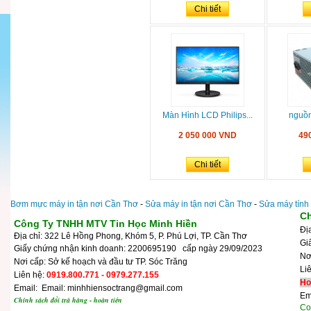
Chi tiết
Màn Hình LCD Philips...
nguồ
2 050 000 VND
49
Chi tiết
Bơm mực máy in tận nơi Cần Thơ
-
Sửa máy in tận nơi Cần Thơ
-
Sửa máy tính
Ch
Công Ty TNHH MTV Tin Học Minh Hiền
Đị
Địa chỉ: 322 Lê Hồng Phong, Khóm 5, P. Phú Lợi, TP. Cần Thơ
Gi
Giấy chứng nhận kinh doanh: 2200695190 cấp ngày 29/09/2023
N
Nơi cấp: Sở kế hoạch và đầu tư TP. Sóc Trăng
Li
Liên hệ:
0919.800.771 - 0979.277.155
Ho
Email: Email: minhhiensoctrang@gmail.com
Em
Chính sách đổi trả hàng - hoàn tiền
Cop