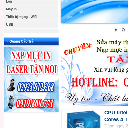
Loa
Máy In
Thiết bị mạng - Wifi
USB
•
Quảng Cáo Trái
CPU Inte
Cores 4 T
Đăng ngày 2