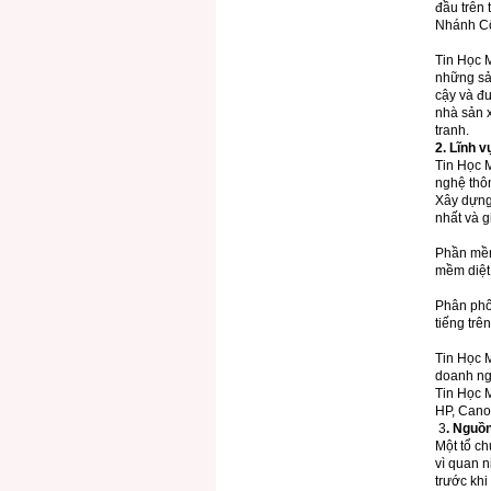
đầu trên 
Nhánh Cô
Tin Học 
những sản
cậy và đư
nhà sản 
tranh.
2. Lĩnh 
Tin Học 
nghệ thô
Xây dựng 
nhất và g
Phần mềm
mềm diệt
Phân phối
tiếng trê
Tin Học 
doanh ngh
Tin Học M
HP, Cano
3
. Nguồ
Một tổ ch
vì quan 
trước khi