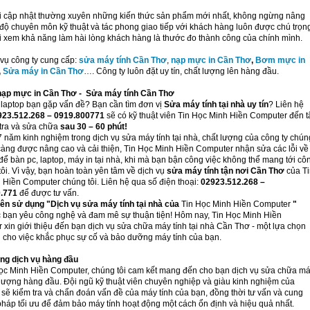
i cập nhật thường xuyên những kiến thức sản phẩm mới nhất, không ngừng nâng
 độ chuyên môn kỹ thuật và tác phong giao tiếp với khách hàng luôn được chú trọn
i xem khả năng làm hài lòng khách hàng là thước đo thành công của chính mình.
 vụ công ty cung cấp:
sửa máy tính Cần Thơ
,
nạp mực in Cần Thơ
,
Bơm mực in
,
Sửa máy in Cần Thơ
…. Công ty luôn đặt uy tín, chất lượng lên hàng đầu.
nạp mực in Cần Thơ - Sửa máy tính Cần Thơ
 laptop bạn gặp vấn đề? Bạn cần tìm đơn vị
Sửa máy tính tại nhà uy tín
? Liên hệ
923.512.268 – 0919.800771
sẽ có kỹ thuật viên Tin Học Minh Hiền Computer đến t
 tra và sửa chữa
sau 30 – 60 phút!
 năm kinh nghiệm trong dịch vụ sửa máy tính tại nhà, chất lượng của công ty chún
càng được nâng cao và cải thiện, Tin Học Minh Hiền Computer nhận sửa các lỗi về
để bàn pc, laptop, máy in tại nhà, khi mà bạn bận công việc không thể mang tới cô
tôi. Vì vậy, bạn hoàn toàn yên tâm về dịch vụ
sửa máy tính tận nơi Cần Thơ
của T
 Hiền Computer chúng tôi. Liên hệ qua số điện thoại:
02923.512.268 –
.771
để được tư vấn.
nên sử dụng "Dịch vụ sửa máy tính tại nhà của
Tin Học Minh Hiền Computer
"
 bạn yêu công nghệ và đam mê sự thuận tiện! Hôm nay, Tin Học Minh Hiền
xin giới thiệu đến bạn dịch vụ sửa chữa máy tính tại nhà Cần Thơ - một lựa chọn
 cho việc khắc phục sự cố và bảo dưỡng máy tính của bạn.
ng dịch vụ hàng đầu
Học Minh Hiền Computer, chúng tôi cam kết mang đến cho bạn dịch vụ sửa chữa m
 lượng hàng đầu. Đội ngũ kỹ thuật viên chuyên nghiệp và giàu kinh nghiệm của
 sẽ kiểm tra và chẩn đoán vấn đề của máy tính của bạn, đồng thời tư vấn và cung
pháp tối ưu để đảm bảo máy tính hoạt động một cách ổn định và hiệu quả nhất.