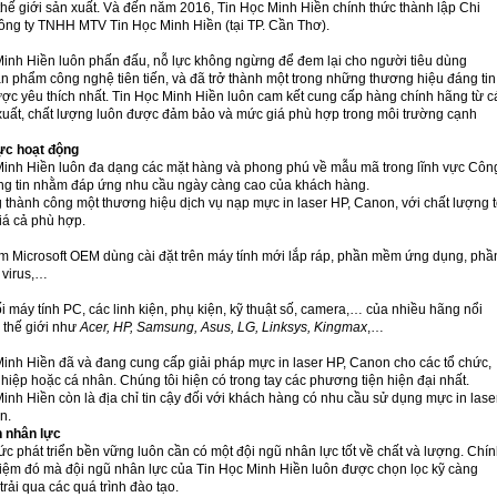
thế giới sản xuất. Và đến năm 2016, Tin Học Minh Hiền chính thức thành lập Chi
ng ty TNHH MTV Tin Học Minh Hiền (tại TP. Cần Thơ).
Minh Hiền luôn phấn đấu, nỗ lực không ngừng để đem lại cho người tiêu dùng
 phẩm công nghệ tiên tiến, và đã trở thành một trong những thương hiệu đáng tin
ợc yêu thích nhất. Tin Học Minh Hiền luôn cam kết cung cấp hàng chính hãng từ c
xuất, chất lượng luôn được đảm bảo và mức giá phù hợp trong môi trường cạnh
vực hoạt động
Minh Hiền luôn đa dạng các mặt hàng và phong phú về mẫu mã trong lĩnh vực Côn
ng tin nhằm đáp ứng nhu cầu ngày càng cao của khách hàng.
thành công một thương hiệu dịch vụ nạp mực in laser HP, Canon, với chất lượng t
iá cả phù hợp.
 Microsoft OEM dùng cài đặt trên máy tính mới lắp ráp, phần mềm ứng dụng, phầ
 virus,…
 máy tính PC, các linh kiện, phụ kiện, kỹ thuật số, camera,… của nhiều hãng nổi
n thế giới như
Acer, HP, Samsung, Asus, LG, Linksys, Kingmax
,…
Minh Hiền đã và đang cung cấp giải pháp mực in laser HP, Canon cho các tổ chức,
iệp hoặc cá nhân. Chúng tôi hiện có trong tay các phương tiện hiện đại nhất.
inh Hiền còn là địa chỉ tin cậy đối với khách hàng có nhu cầu sử dụng mực in lase
n.
n nhân lực
ức phát triển bền vững luôn cần có một đội ngũ nhân lực tốt về chất và lượng. Chí
niệm đó mà đội ngũ nhân lực của Tin Học Minh Hiền luôn được chọn lọc kỹ càng
 trải qua các quá trình đào tạo.