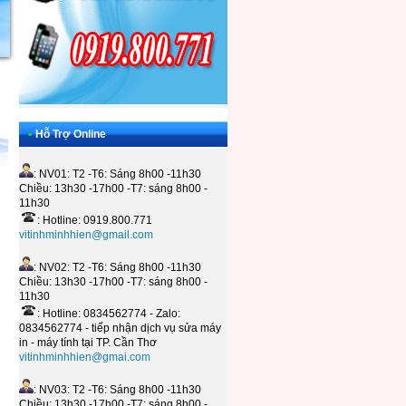
•
Hỗ Trợ Online
: NV01: T2 -T6: Sáng 8h00 -11h30
Chiều: 13h30 -17h00 -T7: sáng 8h00 -
11h30
: Hotline: 0919.800.771
vitinhminhhien@gmail.com
: NV02: T2 -T6: Sáng 8h00 -11h30
Chiều: 13h30 -17h00 -T7: sáng 8h00 -
11h30
: Hotline: 0834562774 - Zalo:
0834562774 - tiếp nhận dịch vụ sửa máy
in - máy tính tại TP. Cần Thơ
vitinhminhhien@gmai.com
: NV03: T2 -T6: Sáng 8h00 -11h30
Chiều: 13h30 -17h00 -T7: sáng 8h00 -