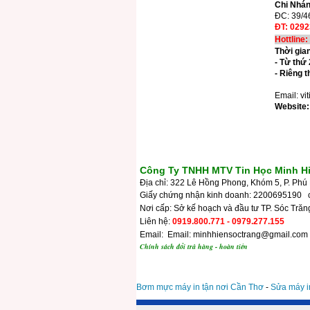
Chi Nhán
ĐC: 39/4
ĐT: 0292
Hottline
Thời gia
- Từ thứ
- Riêng 
Email: v
Website:
Công Ty TNHH MTV Tin Học Minh H
Địa chỉ: 322 Lê Hồng Phong, Khóm 5, P. Phú 
Giấy chứng nhận kinh doanh: 2200695190 
Nơi cấp: Sở kế hoạch và đầu tư TP. Sóc Trăn
Liên hệ:
0919.800.771 - 0979.277.155
Email: Email: minhhiensoctrang@gmail.com
Chính sách đổi trả hàng - hoàn tiền
Bơm mực máy in tận nơi Cần Thơ
-
Sửa máy i