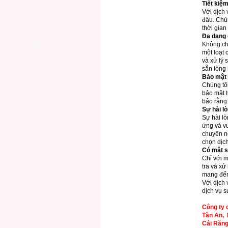
Tiết kiệm
Với dịch 
đâu. Chún
thời gian
Đa dạng 
Không ch
một loạt 
và xử lý 
sẵn lòng
Bảo mật 
Chúng tôi
bảo mật t
bảo rằng 
Sự hài l
Sự hài lò
ứng và vư
chuyên ng
chọn dịc
Có mặt s
Chỉ với m
tra và xử
mang đến 
Với dịch
dịch vụ 
Công ty 
Tân An,
Cái Răng