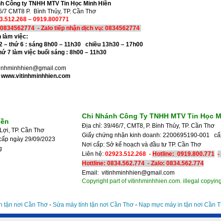
h Công ty TNHH MTV Tin Học Minh Hiền
6/7 CMT8 P. Bình Thủy, TP. Cần Thơ
3.512.268 – 0919.800771
: 0834562774 - Zalo tiếp nhận dịch vụ:
0834562774
n làm việc:
 2 – thứ 6 : sáng 8h00 – 11h30 chiều 13h30 – 17h00
thứ 7 làm việc buổi sáng : 8h00 – 11h30
itinhminhhien@gmail.com
 www.vitinhminhhien.com
Chi Nhánh Công Ty TNHH MTV Tin Học M
iền
Địa chỉ: 39/46/7, CMT8, P. Bình Thủy, TP. Cần Thơ
Lợi, TP. Cần Thơ
Giấy chứng nhận kinh doanh: 2200695190-001 c
cấp ngày 29/09/2023
Nơi cấp: Sở kế hoạch và đầu tư 
g
Liên hệ:
02923.512.268 -
Hotline:
0919.800.771
-
Hottline: 0834.562.774 - Zalo:
0834.562.774
Email: vitinhminhhien@gmail.com
Copyright part of vitinhminhhien.com. illegal copying
n tận nơi Cần Thơ
-
Sửa máy tính tận nơi Cần Thơ
-
Nạp mực máy in tận nơi Cần 