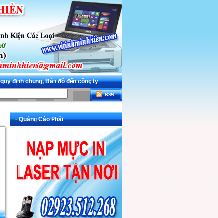
 quy định chung, Bản đồ đến công ty
•
Quảng Cáo Phải