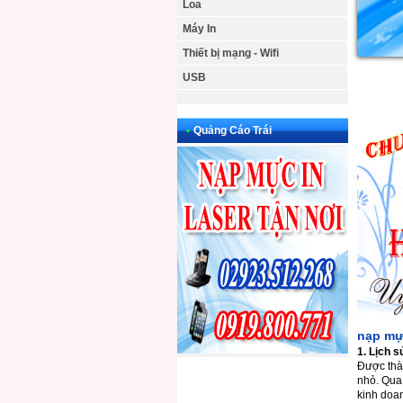
Loa
Máy In
Thiết bị mạng - Wifi
USB
•
Quảng Cáo Trái
nạp mự
1. Lịch s
Được thà
nhỏ. Qua
kinh doan