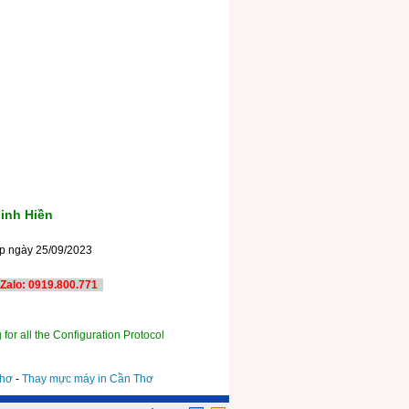
inh Hiền
ấp ngày 25/09/2023
TP. Cần Thơ
Zalo: 0919.800.771
 for all the Configuration Protocol
Thơ
-
Thay mực máy in Cần Thơ