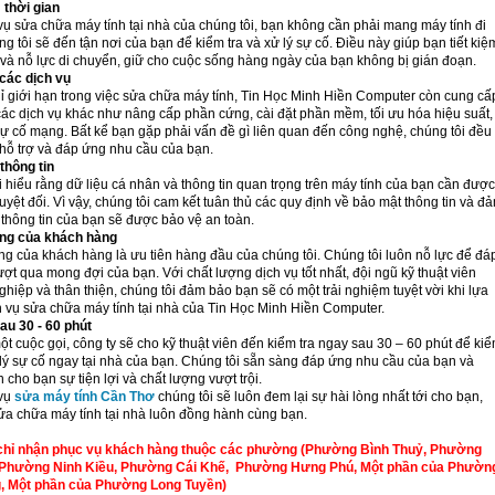
 thời gian
vụ sửa chữa máy tính tại nhà của chúng tôi, bạn không cần phải mang máy tính đi
g tôi sẽ đến tận nơi của bạn để kiểm tra và xử lý sự cố. Điều này giúp bạn tiết kiệ
 và nỗ lực di chuyển, giữ cho cuộc sống hàng ngày của bạn không bị gián đoạn.
các dịch vụ
ỉ giới hạn trong việc sửa chữa máy tính, Tin Học Minh Hiền Computer còn cung cấ
các dịch vụ khác như nâng cấp phần cứng, cài đặt phần mềm, tối ưu hóa hiệu suất,
sự cố mạng. Bất kể bạn gặp phải vấn đề gì liên quan đến công nghệ, chúng tôi đều
 hỗ trợ và đáp ứng nhu cầu của bạn.
thông tin
 hiểu rằng dữ liệu cá nhân và thông tin quan trọng trên máy tính của bạn cần được
uyệt đối. Vì vậy, chúng tôi cam kết tuân thủ các quy định về bảo mật thông tin và đ
thông tin của bạn sẽ được bảo vệ an toàn.
òng của khách hàng
ng của khách hàng là ưu tiên hàng đầu của chúng tôi. Chúng tôi luôn nỗ lực để đá
ợt qua mong đợi của bạn. Với chất lượng dịch vụ tốt nhất, đội ngũ kỹ thuật viên
hiệp và thân thiện, chúng tôi đảm bảo bạn sẽ có một trải nghiệm tuyệt vời khi lựa
h vụ sửa chữa máy tính tại nhà của Tin Học Minh Hiền Computer.
au 30 - 60 phút
ột cuộc gọi, công ty sẽ cho kỹ thuật viên đến kiểm tra ngay sau 30 – 60 phút để ki
 lý sự cố ngay tại nhà của bạn. Chúng tôi sẵn sàng đáp ứng nhu cầu của bạn và
cho bạn sự tiện lợi và chất lượng vượt trội.
 vụ
sửa máy tính Cần Thơ
chúng tôi sẽ luôn đem lại sự hài lòng nhất tới cho bạn,
sửa chữa máy tính tại nhà luôn đồng hành cùng bạn.
chỉ nhận phục vụ khách hàng thuộc các phường (Phường Bình Thuỷ, Phường
 Phường Ninh Kiều, Phường Cái Khế, Phường Hưng Phú, Một phần của Phườn
, Một phần của Phường Long Tuyền)