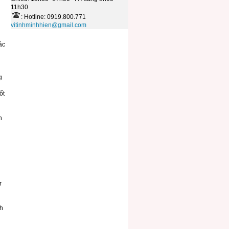
11h30
: Hotline: 0919.800.771
vitinhminhhien@gmail.com
ác
g
ốt
n
r
nh