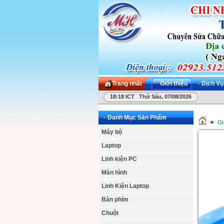
Trang nhất
•
Giới thiệu
•
Dịch Vụ
18:18 ICT Thứ Sáu, 07/08/2026
•
Danh Mục Sản Phẩm
»
Gi
Máy bộ
Laptop
Linh kiện PC
Màn hình
Linh Kiện Laptop
Bàn phím
Chuột