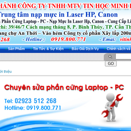
•
Sản Phẩm
•
Tin Tức & Sự Kiện
•
Báo Giá Dịch Vụ
•
Chính sách và
ới thiệu