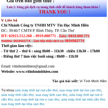
V. Liên hệ
Chi Nhánh Công ty TNHH MTV Tin Học Minh Hiền
ĐC: 39/46/7 CMT8 P. Bình Thủy, TP. Cần Thơ
ĐT: 02923.512.268 – 0919.800771 -
Zalo: 0919.800.771
0834562774
Hottline: 0834562774 - Zalo tiếp nhận dịch vụ:
Thời gian làm việc:
- Từ thứ 2 – thứ 6 : sáng 8h00 – 11h30 chiều 13h30 – 17h00
- Riêng thứ 7 làm việc buổi sáng : 8h00 – 11h30
Email: vitinhminhhien@gmail.com
Website: www.vitinhminhhien.com
Tác giả bài viết:
Vi Tính Minh Hiền
Từ khóa:
sửa máy tính tại nơi cần thơ
,
sua may tinh tai noi can tho
,
sửa máy tính cần thơ
,
sua may tinh can tho
,
sửa máy tính tại nơi ở
cần thơ
,
sua may tinh tai noi o can tho
,
sửa máy tính tại nhà cần thơ
,
sua may tinh tai nha can tho