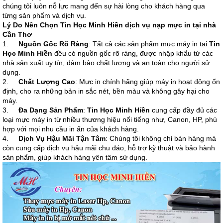
chúng tôi luôn nỗ lực mang đến sự hài lòng cho khách hàng qua
từng sản phẩm và dịch vụ.
Lý Do Nên Chọn Tin Học Minh Hiền dịch vụ
nạp mực in tại nhà
Cần Thơ
1.
Nguồn Gốc Rõ Ràng
: Tất cả các sản phẩm mực máy in tại
Tin
Học Minh Hiền
đều có nguồn gốc rõ ràng, được nhập khẩu từ các
nhà sản xuất uy tín, đảm bảo chất lượng và an toàn cho người sử
dụng.
2.
Chất Lượng Cao
: Mực in chính hãng giúp máy in hoạt động ổn
định, cho ra những bản in sắc nét, bền màu và không gây hại cho
máy.
3.
Đa Dạng Sản Phẩm
:
Tin Học Minh Hiền
cung cấp đầy đủ các
loại mực máy in từ nhiều thương hiệu nổi tiếng như, Canon, HP, phù
hợp với mọi nhu cầu in ấn của khách hàng.
4.
Dịch Vụ Hậu Mãi Tận Tâm
: Chúng tôi không chỉ bán hàng mà
còn cung cấp dịch vụ hậu mãi chu đáo, hỗ trợ kỹ thuật và bảo hành
sản phẩm, giúp khách hàng yên tâm sử dụng.