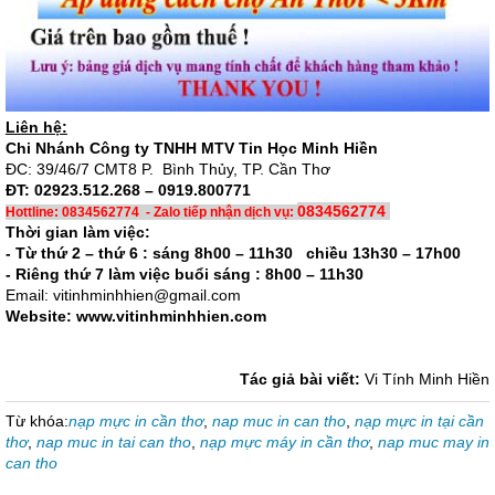
Liên hệ:
Chi Nhánh Công ty TNHH MTV Tin Học Minh Hiền
ĐC: 39/46/7 CMT8 P. Bình Thủy, TP. Cần Thơ
ĐT: 02923.512.268 – 0919.800771
0834562774
Hottline: 0834562774 - Zalo tiếp nhận dịch vụ:
Thời gian làm việc:
- Từ thứ 2 – thứ 6 : sáng 8h00 – 11h30 chiều 13h30 – 17h00
- Riêng thứ 7 làm việc buổi sáng : 8h00 – 11h30
Email: vitinhminhhien@gmail.com
Website: www.vitinhminhhien.com
Tác giả bài viết:
Vi Tính Minh Hiền
Từ khóa:
nạp mực in cần thơ
,
nap muc in can tho
,
nạp mực in tại cần
thơ
,
nap muc in tai can tho
,
nạp mực máy in cần thơ
,
nap muc may in
can tho