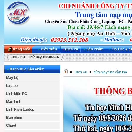
Trang nhất
•
Giới thiệu
•
Dịch Vụ
•
Sản Phẩm
•
Tin Tức & S
19:12 ICT Thứ Bảy, 08/08/2026
•
Danh Mục Sản Phẩm
»
»
Dịch Vụ
sửa máy tính cần thơ
Máy bộ
Laptop
Linh kiện PC
Màn hình
Linh Kiện Laptop
Bàn phím
Chuột