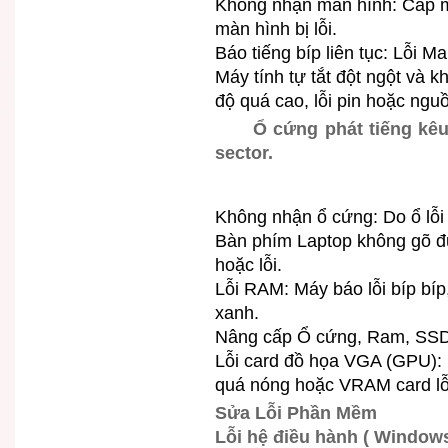
Không nhận màn hình: Cáp m
màn hình bị lỗi.
Báo tiếng bíp liên tục: Lỗi
Máy tính tự tắt đột ngột và kh
độ quá cao, lỗi pin hoặc ngu
Ổ cứng phát tiếng kêu
sector.
Không nhận ổ cứng: Do ổ lỗi 
Bàn phím Laptop không gõ đ
hoặc lỗi.
Lỗi RAM: Máy báo lỗi bíp bíp
xanh.
Nâng cấp Ổ cứng, Ram, SSD
Lỗi card đồ họa VGA (GPU): 
quá nóng hoặc VRAM card lỗ
Sửa Lỗi Phần Mềm
Lỗi hệ điều hành ( Windows