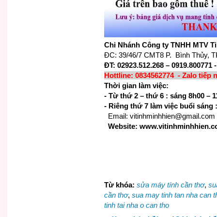
Chi Nhánh Công ty TNHH MTV Ti
ĐC: 39/46/7 CMT8 P. Bình Thủy, T
ĐT: 02923.512.268 – 0919.800771 
Hottline: 0834562774 - Zalo tiếp 
Thời gian làm việc:
- Từ thứ 2 – thứ 6 : sáng 8h00 –
- Riêng thứ 7 làm việc buổi sáng 
Email: vitinhminhhien@gmail.com
Website: www.vitinhminhhien.
Từ khóa:
sửa máy tính cần thơ
,
su
cần thơ
,
sua may tinh tan nha can t
tinh tai nha o can tho