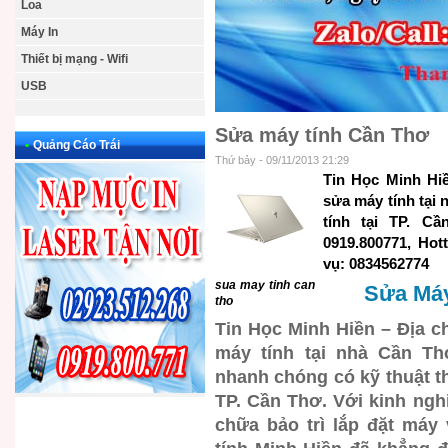
Loa
Máy In
Thiết bị mạng - Wifi
USB
Sửa máy tính Cần Thơ
•
Quảng Cáo Trái
Thứ bảy - 09/11/2013 21:29
Tin Học Minh Hi
sửa máy tính tại
tính tại TP. Cầ
0919.800771, Hott
vụ: 0834562774
sua may tinh can
Sửa Máy
tho
Tin Học Minh Hiền – Địa c
máy tính tại nhà Cần Th
nhanh chóng có kỹ thuật th
TP. Cần Thơ. Với kinh ng
chữa bảo trì lắp đặt máy