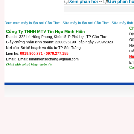
Xem phản hồi
--
Gửi phản hồ
Bơm mực máy in tận nơi Cần Thơ
-
Sửa máy in tận nơi Cần Thơ
-
Sửa máy tính
Ch
Công Ty TNHH MTV Tin Học Minh Hiền
Đị
Địa chỉ: 322 Lê Hồng Phong, Khóm 5, P. Phú Lợi, TP. Cần Thơ
Gi
Giấy chứng nhận kinh doanh: 2200695190 cấp ngày 29/09/2023
N
Nơi cấp: Sở kế hoạch và đầu tư TP. Sóc Trăng
Li
Liên hệ:
0919.800.771 - 0979.277.155
Ho
Email: Email: minhhiensoctrang@gmail.com
Em
Chính sách đổi trả hàng - hoàn tiền
Cop