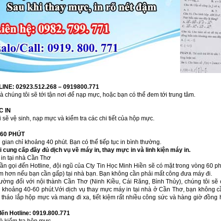
INE: 02923.512.268 – 0919800.771
à chúng tôi sẽ tới tận nơi để nạp mực, hoặc bạn có thể đem tới trung tâm.
C IN
 sẽ vệ sinh, nạp mực và kiểm tra các chi tiết của hộp mực.
 60 PHÚT
 gian chỉ khoảng 40 phút. Bạn có thể tiếp tục in bình thường.
i cung cấp đầy đủ dịch vụ về máy in, thay mực in và linh kiện máy in.
in tại nhà Cần Thơ
ần gọi đến Hotline, đội ngũ của Cty Tin Học Minh Hiền sẽ có mặt trong vòng 60 ph
m hơn nếu bạn cần gấp) tại nhà bạn. Bạn không cần phải mất công đưa máy đi.
ường đối với nội thành Cần Thơ (Ninh Kiều, Cái Răng, Bình Thủy), chúng tôi sẽ 
g khoảng 40-60 phút.Với dịch vụ thay mực máy in tại nhà ở Cần Thơ, bạn không c
 tháo lắp hộp mực và mang đi xa, tiết kiệm rất nhiều công sức và hàng giờ đồng 
đến Hotline:
0919.800.771