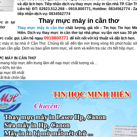
và đặt lịch hẹn. Tiếp nhận dịch vụ thay mực máy in tận nhà TP. Cần T
Liên hệ: ĐT: 02923.512.268 – 0919.800771, Hottline: 0834562774 - Za
tiếp nhận dịch vụ: 0834562774
Thay mực máy in cần thơ
 in tại
thơ
Thay mực máy in cần thơ
chất lượng, giá tốt – Tin học Tin học Mi
Hiền. Dịch vụ thay mực in cần thơ tại nhà phục vụ tận nơi sau 30 ph
0919800771
c cuộc gọi. Liên hệ ngay
để kết nối với kỹ thuật và đặt lịch hẹn.
 máy in tại nhà ở Cần Thơ. Chúng tôi sẽ đến tận nơi trong vòng 60 phút hoặc s
ạn cần gấp. Dịch vụ bao gồm bơm mực, vệ sinh và kiểm tra các chi tiết hộp mực.
ỰC MÁY IN CẦN THƠ
 mang hộp mực đến trung tâm để nạp mực chất lượng và…
ệm 60% trở lên
ại mực tốt nhất
ất thải chôn lấp