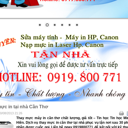
c in tại nhà Cần Thơ
20/08/2013 21:26
Thay mực máy in cần thơ chất lượng, giá tốt – Tin học Tin học Mi
Hiền. Dịch vụ thay mực in cần thơ tại nhà phục vụ tận nơi sau 30 ph
nhận được cuộc gọi. Liên hệ ngay 0919800771 để kết nối với kỹ thu