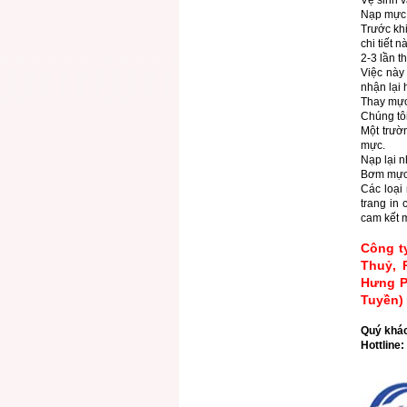
Vệ sinh 
Nạp mực 
Trước khi
chi tiết 
2-3 lần t
Việc này 
nhận lại
Thay mực 
Chúng tôi
Một trườ
mực.
Nạp lại 
Bơm mực
Các loại
trang in
cam kết m
Công t
Thuỷ, 
Hưng P
Tuyền)
Quý khác
Hottline