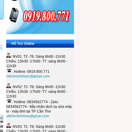
•
Hỗ Trợ Online
: NV01: T2 -T6: Sáng 8h00 -11h30
Chiều: 13h30 -17h00 -T7: sáng 8h00 -
11h30
: Hotline: 0919.800.771
vitinhminhhien@gmail.com
: NV02: T2 -T6: Sáng 8h00 -11h30
Chiều: 13h30 -17h00 -T7: sáng 8h00 -
11h30
: Hotline: 0834562774 - Zalo:
0834562774 - tiếp nhận dịch vụ sửa máy
in - máy tính tại TP. Cần Thơ
vitinhminhhien@gmai.com
nh
út
: NV03: T2 -T6: Sáng 8h00 -11h30
ật
Chiều: 13h30 -17h00 -T7: sáng 8h00 -