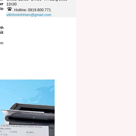
hơ
11h30
lo
: Hotline: 0919.800.771
vitinhminhhien@gmail.com
nh
út
ớm