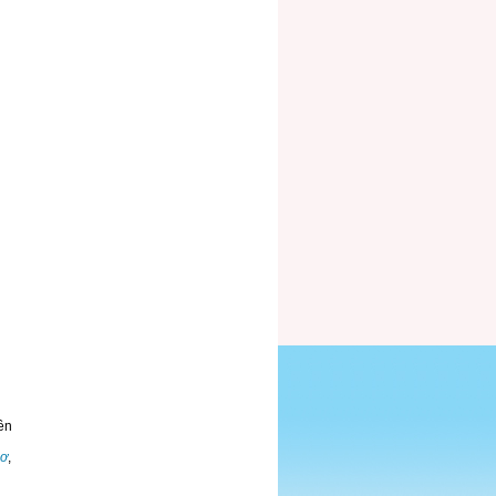
ền
hơ
,