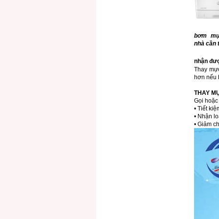
bơm mực
nhà cần 
nhận đượ
Thay mực
hơn nếu b
THAY M
Gọi hoặc
• Tiết ki
• Nhận lo
• Giảm ch