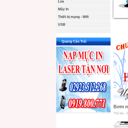
Loa
Máy In
Thiết bị mạng - Wifi
USB
•
Quảng Cáo Trái
Bơm mự
Thứ ba - 