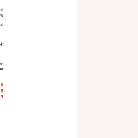
có
ảng
sẽ
ết
ho
hư
nh
ng
ng