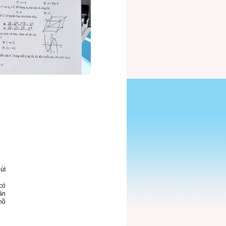
út
có
ần
hồ