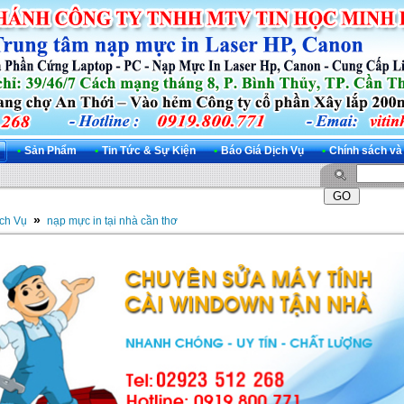
•
Sản Phẩm
•
Tin Tức & Sự Kiện
•
Báo Giá Dịch Vụ
•
Chính sách và
»
ch Vụ
nạp mực in tại nhà cần thơ