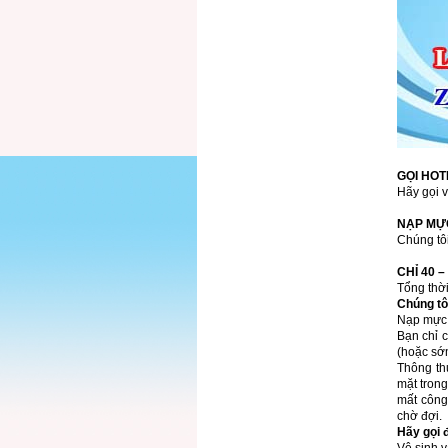
GỌI HOTL
Hãy gọi v
NẠP MỰ
Chúng tôi
CHỈ 40 –
Tổng thời
Chúng tô
Nạp mực 
Bạn chỉ c
(hoặc sớ
Thông th
mặt tron
mất công
chờ đợi.
Hãy gọi 