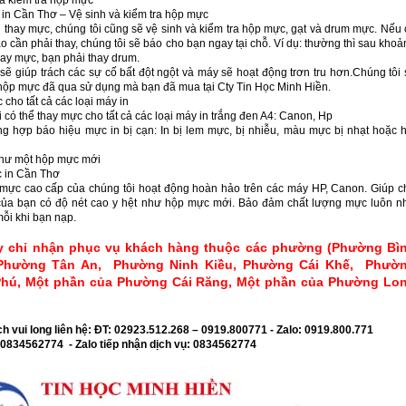
và kiểm tra hộp mực
in Cần Thơ – Vệ sinh và kiểm tra hộp mực
 thay mực, chúng tôi cũng sẽ vệ sinh và kiểm tra hộp mực, gạt và drum mực. Nếu 
nào cần phải thay, chúng tôi sẽ báo cho bạn ngay tại chỗ. Ví dụ: thường thì sau kho
hay mực, bạn phải thay drum.
sẽ giúp trách các sự cố bất đột ngột và máy sẽ hoạt động trơn tru hơn.Chúng tôi 
 hộp mực đã qua sử dụng mà bạn đã mua tại Cty Tin Học Minh Hiền.
cho tất cả các loại máy in
 có thể thay mực cho tất cả các loại máy in trắng đen A4: Canon, Hp
ng hợp báo hiệu mực in bị cạn: In bị lem mực, bị nhiễu, màu mực bị nhạt hoặc h
như một hộp mực mới
 in Cần Thơ
 mực cao cấp của chúng tôi hoạt động hoàn hảo trên các máy HP, Canon. Giúp c
 của bạn có độ nét cao y hệt như hộp mực mới. Bảo đảm chất lượng mực luôn n
ỗi khi bạn nạp.
y chỉ nhận phục vụ khách hàng thuộc các phường (Phường Bì
Phường Tân An, Phường Ninh Kiều, Phường Cái Khế, Phườ
hú, Một phần của Phường Cái Răng, Một phần của Phường Lo
h vui long liên hệ: ĐT: 02923.512.268 – 0919.800771 - Zalo: 0919.800.771
: 0834562774 - Zalo tiếp nhận dịch vụ: 0834562774