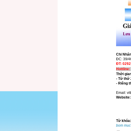
Chi Nhán
ĐC: 39/4
ĐT: 0292
Hottline
Thời gia
- Từ thứ
- Riêng 
Email: v
Website:
Từ khóa
bom muc i