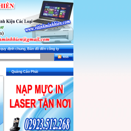
 quy định chung, Bản đồ đến công ty
•
Quảng Cáo Phải