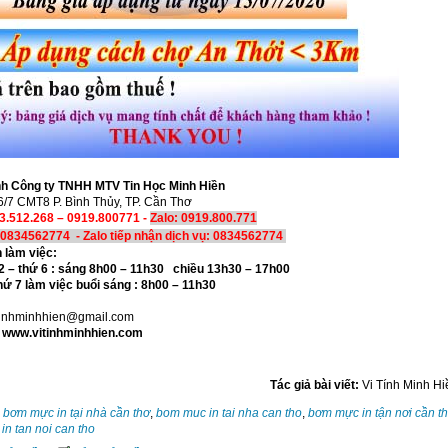
h Công ty TNHH MTV Tin Học Minh Hiền
6/7 CMT8 P. Bình Thủy, TP. Cần Thơ
3.512.268 – 0919.800771 -
Zalo: 0919.800.771
: 0834562774 - Zalo tiếp nhận dịch vụ:
0834562774
n làm việc:
 2 – thứ 6 : sáng 8h00 – 11h30 chiều 13h30 – 17h00
thứ 7 làm việc buổi sáng : 8h00 – 11h30
itinhminhhien@gmail.com
 www.vitinhminhhien.com
Tác giả bài viết:
Vi Tính Minh Hi
:
bơm mực in tại nhà cần thơ
,
bom muc in tai nha can tho
,
bơm mực in tận nơi cần t
n tan noi can tho