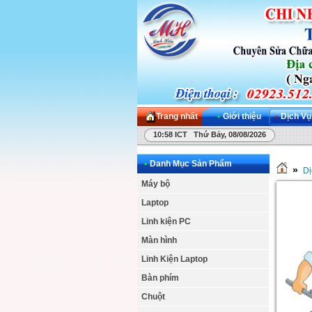
Trang nhất
•
Giới thiệu
•
Dịch Vụ
10:58 ICT Thứ Bảy, 08/08/2026
•
Danh Mục Sản Phẩm
»
Dị
Máy bộ
Laptop
Linh kiện PC
Màn hình
Linh Kiện Laptop
Bàn phím
Chuột