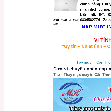
chính hãng Chuy
nhận dịch vụ nạp
Liên hệ: ĐT: 02
0834562774 - Zalo
Nap muc in can
tho
NẠP MỰC I
nap m
VI TÍN
”Uy tín – Nhiệt tình –
Thay mực in Cần Thơ
Đơn vị chuyên nhận
nạp 
Thơ
-
Thay mực máy in Cần Thơ