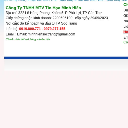
Ch
Công Ty TNHH MTV Tin Học Minh Hiền
Đị
Địa chỉ: 322 Lê Hồng Phong, Khóm 5, P. Phú Lợi, TP. Cần Thơ
Gi
Giấy chứng nhận kinh doanh: 2200695190 cấp ngày 29/09/2023
N
Nơi cấp: Sở kế hoạch và đầu tư TP. Sóc Trăng
Li
Liên hệ:
0919.800.771 - 0979.277.155
Ho
Email: Email: minhhiensoctrang@gmail.com
Em
Chính sách đổi trả hàng - hoàn tiền
Cop