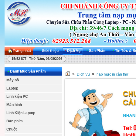
Trang nhất
•
Giới thiệu
•
Dịch Vụ
•
Sản Phẩm
•
Tin Tức & S
15:52 ICT Thứ Năm, 06/08/2026
•
Danh Mục Sản Phẩm
»
»
Dịch Vụ
nạp mực in cần thơ
Máy bộ
Laptop
Linh kiện PC
Màn hình
Linh Kiện Laptop
Bàn phím
Chuột