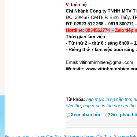
V. Liên hệ
Chi Nhánh Công ty TNHH MTV Ti
ĐC: 39/46/7 CMT8 P. Bình Thủy, T
ĐT: 02923.512.268 – 0919.800771 
Hottline: 0834562774 - Zalo tiếp 
Thời gian làm việc:
- Từ thứ 2 – thứ 6 : sáng 8h00 –
- Riêng thứ 7 làm việc buổi sáng 
Email: vitinhminhhien@gmail.com
Website: www.vitinhminhhien.c
Từ khóa:
nạp mực in hp cần thơ
,
n
cần thơ
,
nap muc in tan noi can tho
Xem phản hồi
--
Gửi phản hồ
Bơm mực máy in tận nơi Cần Thơ
-
Sửa máy in tận nơi Cần Thơ
-
Sửa máy tính