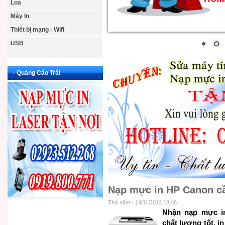
Loa
Máy In
Thiết bị mạng - Wifi
USB
•
Quảng Cáo Trái
Nạp mực in HP Canon c
Thứ năm - 14/11/2013 18:46
Nhận nạp mực in
chất lượng tốt, i