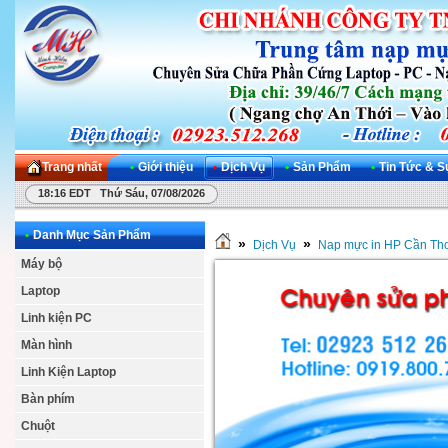
Trang nhất
•
Giới thiệu
•
Dịch Vụ
•
Sản Phẩm
•
Tin Tức & S
18:16 EDT Thứ Sáu, 07/08/2026
•
Danh Mục Sản Phẩm
»
»
Dịch Vụ
Nap mực in HP Cần Th
Máy bộ
Laptop
Linh kiện PC
Màn hình
Linh Kiện Laptop
Bàn phím
Chuột