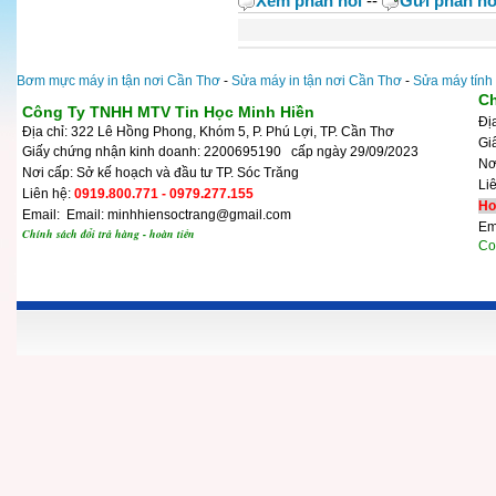
Xem phản hồi
--
Gửi phản hồ
Bơm mực máy in tận nơi Cần Thơ
-
Sửa máy in tận nơi Cần Thơ
-
Sửa máy tính
Ch
Công Ty TNHH MTV Tin Học Minh Hiền
Đị
Địa chỉ: 322 Lê Hồng Phong, Khóm 5, P. Phú Lợi, TP. Cần Thơ
Gi
Giấy chứng nhận kinh doanh: 2200695190 cấp ngày 29/09/2023
N
Nơi cấp: Sở kế hoạch và đầu tư TP. Sóc Trăng
Li
Liên hệ:
0919.800.771 - 0979.277.155
Ho
Email: Email: minhhiensoctrang@gmail.com
Em
Chính sách đổi trả hàng - hoàn tiền
Cop