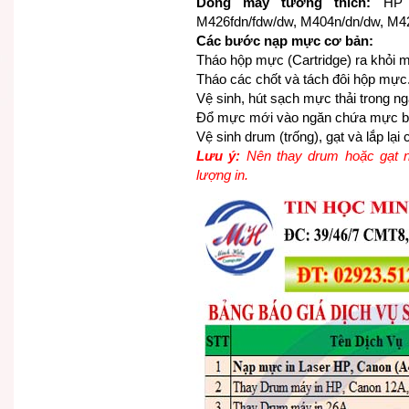
Dòng máy tương thích:
HP L
M426fdn/fdw/dw, M404n/dn/dw, M42
Các bước nạp mực cơ bản:
Tháo hộp mực (Cartridge) ra khỏi m
Tháo các chốt và tách đôi hộp mực
Vệ sinh, hút sạch mực thải trong n
Đổ mực mới vào ngăn chứa mực 
Vệ sinh drum (trống), gạt và lắp lại c
Lưu ý:
Nên thay drum hoặc gạt n
lượng in.