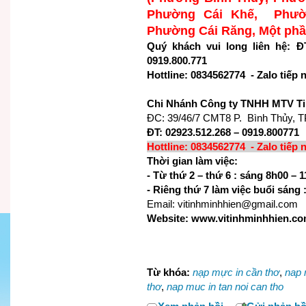
Phường Cái Khế, Phườ
Phường Cái Răng, Một ph
Quý khách vui long liên hệ: ĐT
0919.800.771
Hottline: 0834562774 - Zalo tiếp
Chi Nhánh Công ty TNHH MTV Ti
ĐC: 39/46/7 CMT8 P. Bình Thủy, T
ĐT: 02923.512.268 – 0919.800771
Hottline: 0834562774 - Zalo tiếp 
Thời gian làm việc:
- Từ thứ 2 – thứ 6 : sáng 8h00 –
- Riêng thứ 7 làm việc buổi sáng 
Email: vitinhminhhien@gmail.com
Website: www.vitinhminhhien.c
Từ khóa:
nạp mực in cần thơ
,
nap 
thơ
,
nap muc in tan noi can tho