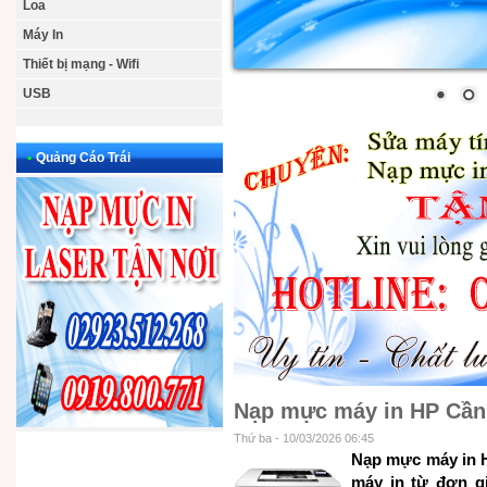
Loa
Máy In
Thiết bị mạng - Wifi
USB
•
Quảng Cáo Trái
Nạp mực máy in HP Cần
Thứ ba - 10/03/2026 06:45
Nạp mực máy in H
máy in từ đơn g