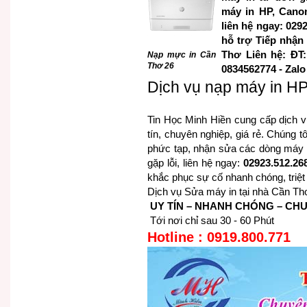
máy in HP, Canon
liên hệ ngay: 029
hỗ trợ Tiếp nhận
Thơ Liên hệ: ĐT: 
Nạp mực in Cần
Thơ 26
0834562774 - Zalo
Dịch vụ nạp máy in H
Tin Học Minh Hiền cung cấp dịch 
tín, chuyên nghiệp, giá rẻ. Chúng t
phức tạp, nhận sửa các dòng máy 
gặp lỗi, liên hệ ngay:
02923.512.26
khắc phục sự cố nhanh chóng, triệt
Dịch vụ Sửa máy in tại nhà Cần Th
UY TÍN – NHANH CHÓNG – CH
Tới nơi chỉ sau 30 - 60 Phút
Hotline :
0919.800.771