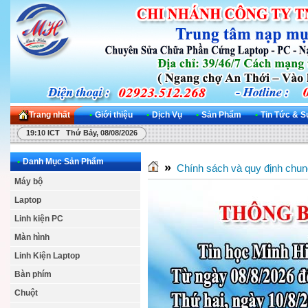
Trang nhất
•
Giới thiệu
•
Dịch Vụ
•
Sản Phẩm
•
Tin Tức & S
19:10 ICT Thứ Bảy, 08/08/2026
•
Danh Mục Sản Phẩm
»
Chính sách và quy định chun
Máy bộ
Laptop
Linh kiện PC
Màn hình
Linh Kiện Laptop
Bàn phím
Chuột