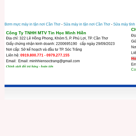
Bơm mực máy in tận nơi Cần Thơ
-
Sửa máy in tận nơi Cần Thơ
-
Sửa máy tính
Ch
Công Ty TNHH MTV Tin Học Minh Hiền
Đị
Địa chỉ: 322 Lê Hồng Phong, Khóm 5, P. Phú Lợi, TP. Cần Thơ
Gi
Giấy chứng nhận kinh doanh: 2200695190 cấp ngày 29/09/2023
N
Nơi cấp: Sở kế hoạch và đầu tư TP. Sóc Trăng
Li
Liên hệ:
0919.800.771 - 0979.277.155
Ho
Email: Email: minhhiensoctrang@gmail.com
Em
Chính sách đổi trả hàng - hoàn tiền
Cop