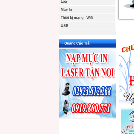
Loa
Máy In
Thiết bị mạng - Wifi
USB
•
Quảng Cáo Trái