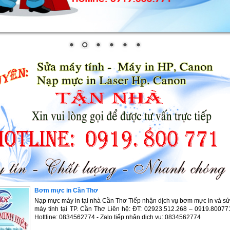
Bơm mực in Cần Thơ
Nạp mực máy in tại nhà Cần Thơ Tiếp nhận dịch vụ bơm mực in và s
máy tính tại TP. Cần Thơ Liên hệ: ĐT: 02923.512.268 – 0919.80077
Hottline: 0834562774 - Zalo tiếp nhận dịch vụ: 0834562774