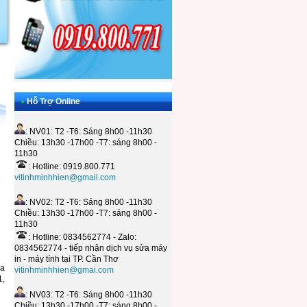
•
Hỗ Trợ Online
: NV01: T2 -T6: Sáng 8h00 -11h30
Chiều: 13h30 -17h00 -T7: sáng 8h00 -
11h30
: Hotline: 0919.800.771
vitinhminhhien@gmail.com
: NV02: T2 -T6: Sáng 8h00 -11h30
Chiều: 13h30 -17h00 -T7: sáng 8h00 -
11h30
: Hotline: 0834562774 - Zalo:
0834562774 - tiếp nhận dịch vụ sửa máy
in - máy tính tại TP. Cần Thơ
ửa
vitinhminhhien@gmai.com
1,
: NV03: T2 -T6: Sáng 8h00 -11h30
Chiều: 13h30 -17h00 -T7: sáng 8h00 -