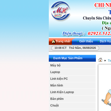
Trang nhất
•
Giới thiệu
•
Dịch Vụ
10:08 ICT Thứ Năm, 06/08/2026
•
Danh Mục Sản Phẩm
»
Ti
Máy bộ
Laptop
Linh kiện PC
Màn hình
Linh Kiện Laptop
Bàn phím
Chuột