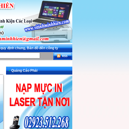
 quy định chung, Bản đồ đến công ty
•
Quảng Cáo Phải