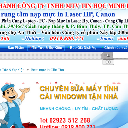
•
Sản Phẩm
•
Tin Tức & Sự Kiện
•
Báo Giá Dịch Vụ
•
Chính sách và
»
n Tức & Sự Kiện
Bơm mực in Cần Thơ