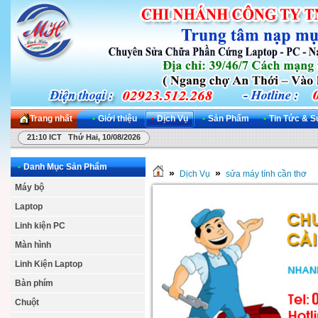
Trang nhất
•
Giới thiệu
•
Dịch Vụ
•
Sản Phẩm
•
Tin Tức & S
21:10 ICT Thứ Hai, 10/08/2026
•
Danh Mục Sản Phẩm
»
»
Dịch Vụ
sửa máy tính cần thơ
Máy bộ
Laptop
Linh kiện PC
Màn hình
Linh Kiện Laptop
Bàn phím
Chuột