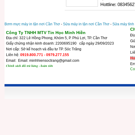
Hottline: 0834562
Bơm mực máy in tận nơi Cần Thơ
-
Sửa máy in tận nơi Cần Thơ
-
Sửa máy tính
Ch
Công Ty TNHH MTV Tin Học Minh Hiền
Đị
Địa chỉ: 322 Lê Hồng Phong, Khóm 5, P. Phú Lợi, TP. Cần Thơ
Gi
Giấy chứng nhận kinh doanh: 2200695190 cấp ngày 29/09/2023
N
Nơi cấp: Sở kế hoạch và đầu tư TP. Sóc Trăng
Li
Liên hệ:
0919.800.771 - 0979.277.155
Ho
Email: Email: minhhiensoctrang@gmail.com
Em
Chính sách đổi trả hàng - hoàn tiền
Cop