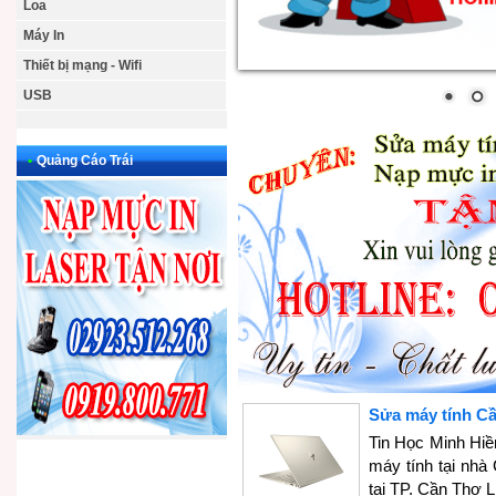
Loa
Máy In
Thiết bị mạng - Wifi
USB
•
Quảng Cáo Trái
Sửa máy tính C
Tin Học Minh Hiề
máy tính tại nhà
tại TP. Cần Thơ 