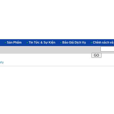
•
Sản Phẩm
•
Tin Tức & Sự Kiện
•
Báo Giá Dịch Vụ
•
Chính sách và
 Vụ