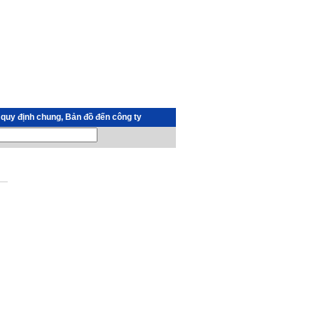
 quy định chung, Bản đồ đến công ty
•
Hỗ Trợ Online
: NV01: T2 -T6: Sáng 8h00 -11h30 Chiều:
13h30 -17h00 -T7: sáng 8h00 - 11h30
: Hotline: 0919.800.771
vitinhminhhien@gmail.com
: NV02: T2 -T6: Sáng 8h00 -11h30 Chiều:
13h30 -17h00 -T7: sáng 8h00 - 11h30
: Hotline: 0834562774 - Zalo:
0834562774 - tiếp nhận dịch vụ sửa máy
in - máy tính tại TP. Cần Thơ
vitinhminhhien@gmai.com