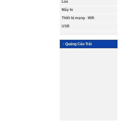
Loa
Máy In
Thiết bị mạng - Wifi
USB
nạp mự
Bơm mực
•
Quảng Cáo Trái
thơ chấ
Minh Hiề
nhà phụ
cuộc gọ
nối với 
dịch vụ
Thơ Liên
sửa máy
Sửa máy
gọi nga
0982.7
MÁY IN
02923.5
Zalo: 0