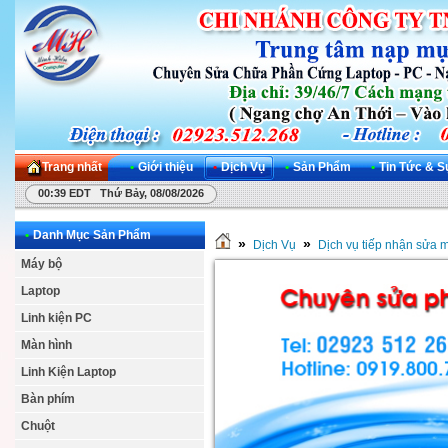
Trang nhất
•
Giới thiệu
•
Dịch Vụ
•
Sản Phẩm
•
Tin Tức & S
00:39 EDT Thứ Bảy, 08/08/2026
•
Danh Mục Sản Phẩm
»
»
Dịch Vụ
Dịch vụ tiếp nhận sửa 
Máy bộ
Laptop
Linh kiện PC
Màn hình
Linh Kiện Laptop
Bàn phím
Chuột