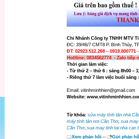
Chi Nhánh Công ty TNHH MTV Ti
ĐC: 39/46/7 CMT8 P. Bình Thủy, T
ĐT: 02923.512.268 – 0919.800771 
Hottline: 0834562774 - Zalo tiếp 
Thời gian làm việc:
- Từ thứ 2 – thứ 6 : sáng 8h00 –
- Riêng thứ 7 làm việc buổi sáng 
Email: vitinhminhhien@gmail.com
Website: www.vitinhminhhien.c
Từ khóa:
sửa máy tính tận nhà Cầ
máy tính tận nơi Cần Thơ
,
sua may t
Cần Thơ
,
sua may tinh tai nha can 
Xem phản hồi
--
Gửi phản hồ