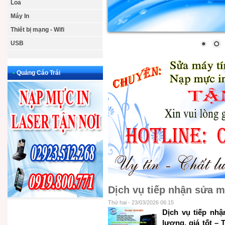
Loa
Máy In
Thiết bị mạng - Wifi
USB
•
Quảng Cáo Trái
Dịch vụ tiếp nhận sửa m
Thứ hai - 23/03/2026 06:15
Dịch vụ tiếp nh
lượng, giá tốt – 