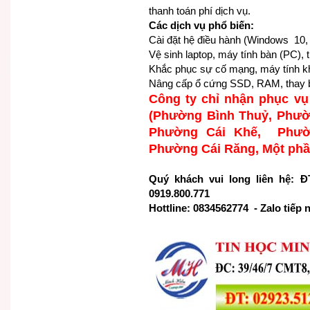
thanh toán phí dịch vụ.
Các dịch vụ phổ biến:
Cài đặt hệ điều hành (Windows 10
Vệ sinh laptop, máy tính bàn (PC), t
Khắc phục sự cố mạng, máy tính k
Nâng cấp ổ cứng SSD, RAM, thay b
Công ty chỉ nhận phục v
(Phường Bình Thuỷ, Phườ
Phường Cái Khế, Phườ
Phường Cái Răng, Một ph
Quý khách vui long liên hệ: ĐT
0919.800.771
Hottline: 0834562774 - Zalo tiếp