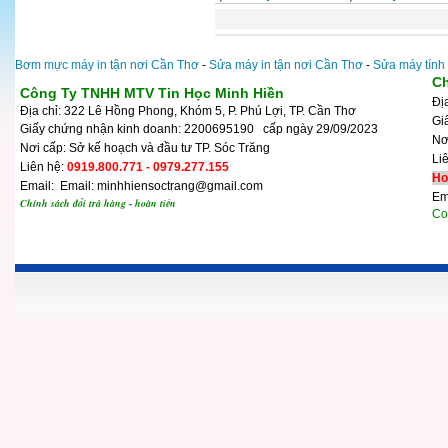
Bơm mực máy in tận nơi Cần Thơ
-
Sửa máy in tận nơi Cần Thơ
-
Sửa máy tính
Ch
Công Ty TNHH MTV Tin Học Minh Hiền
Đị
Địa chỉ: 322 Lê Hồng Phong, Khóm 5, P. Phú Lợi, TP. Cần Thơ
Gi
Giấy chứng nhận kinh doanh: 2200695190 cấp ngày 29/09/2023
N
Nơi cấp: Sở kế hoạch và đầu tư TP. Sóc Trăng
Li
Liên hệ:
0919.800.771 - 0979.277.155
Ho
Email: Email: minhhiensoctrang@gmail.com
Em
Chính sách đổi trả hàng - hoàn tiền
Cop