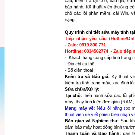
cầu, kiểm tra tại chỗ, báo giá, sử
bảo hành. Kỹ thuật viên thường có
chỗ các lỗi phần mềm, cài Win, 
nặng.
Quy trình chi tiết sửa máy tính t
Tiếp nhận yêu cầu (Hotline/Onl
- Zalo: 0919.800.771
Hottline: 0834562774 - Zalo tiếp 
- Khách hàng cung cấp tình trạng 
- Địa chỉ cụ thể.
- Số điện thoại
Kiểm tra và Báo giá:
Kỹ thuật viê
kiểm tra tình trạng máy, xác định lỗi 
Sửa chữa/Xử lý:
Tại chỗ:
Tiến hành sửa các lỗi phầ
máy, thay linh kiện đơn giản (RAM,
Mang máy về:
Nếu lỗi nặng (bo m
thuật viên sẽ viết phiếu biên nhận
Bàn giao và Nghiệm thu:
Sau khi
đảm bảo máy hoạt động bình thườn
Thanh toán và Bảo hành:
dán te