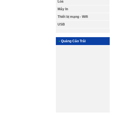
Loa
Máy In
Thiết bị mạng - Wifi
USB
nạp mự
Bơm mực
•
Quảng Cáo Trái
thơ chấ
Minh Hiề
nhà phụ
cuộc gọ
nối với 
dịch vụ
Thơ Liên
sửa máy
Sửa máy
gọi nga
0982.7
MÁY IN
02923.5
Zalo: 0