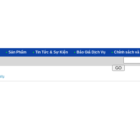
•
Sản Phẩm
•
Tin Tức & Sự Kiện
•
Báo Giá Dịch Vụ
•
Chính sách và
 Vụ