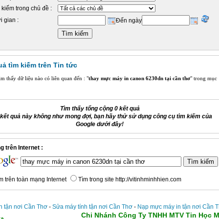
 kiếm trong chủ đề :
i gian :
Đến ngày
uả tìm kiếm trên Tin tức
m thấy dữ liệu nào có liên quan đến : "
thay mực máy in canon 6230dn tại cần thơ
" trong mục
Tìm thấy tổng cộng 0 kết quả
kết quả này không như mong đợi, bạn hãy thử sử dụng công cụ tìm kiếm của
Google dưới đây!
 trên Internet :
m trên toàn mạng Internet
Tìm trong site http://vitinhminhhien.com
n tận nơi Cần Thơ
-
Sửa máy tính tận nơi Cần Thơ
-
Nạp mực máy in tận nơi Cần 
Chi Nhánh Công Ty TNHH MTV Tin Học M