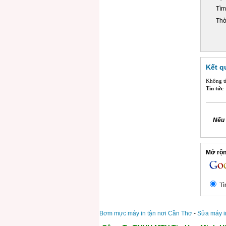
Tìm
Thờ
Kết q
Không tì
Tin tức
Nếu 
Mở rộng
Tì
Bơm mực máy in tận nơi Cần Thơ
-
Sửa máy i