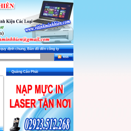
 quy định chung, Bản đồ đến công ty
•
Quảng Cáo Phải