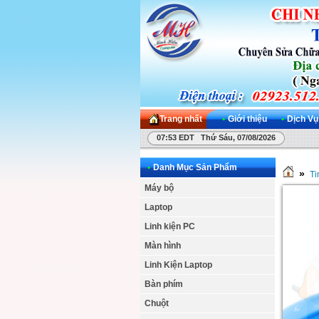
Trang nhất
•
Giới thiệu
•
Dịch Vụ
07:53 EDT Thứ Sáu, 07/08/2026
•
Danh Mục Sản Phẩm
»
Ti
Máy bộ
Laptop
Linh kiện PC
Màn hình
Linh Kiện Laptop
Bàn phím
Chuột