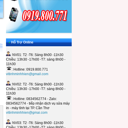
•
Hỗ Trợ Online
: NV01: T2 -T6: Sáng 8h00 -11h30
Chiều: 13h30 -17h00 -T7: sáng 8h00 -
11h30
: Hotline: 0919.800.771
vitinhminhhien@gmail.com
: NV02: T2 -T6: Sáng 8h00 -11h30
Chiều: 13h30 -17h00 -T7: sáng 8h00 -
11h30
: Hotline: 0834562774 - Zalo:
0834562774 - tiếp nhận dịch vụ sửa máy
in - máy tính tại TP. Cần Thơ
vitinhminhhien@gmai.com
: NV03: T2 -T6: Sáng 8h00 -11h30
Chiều: 13h30 -17h00 -T7: sáng 8h00 -