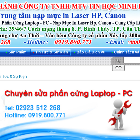
•
Sản Phẩm
•
Tin Tức & Sự Kiện
•
Báo Giá Dịch Vụ
•
Chính sách và
n Tức & Sự Kiện