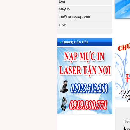
Loa
Máy In
Thiết bị mạng - Wifi
USB
•
Quảng Cáo Trái
Từ 
Lựa