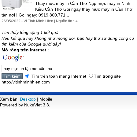
Thay
mực
máy
in
Cần
Thơ
Nạp
mực
máy
in
N
in
h
Kiều
Cần
Thơ
Gọi ngay
thay
mực
máy
in
Cần
Thơ
tận
nơi
! Gọi ngay: 0919.800.771...
26/05/2022 - Vi T
in
h M
in
h Hien | Nguồn tin : -/-
Tìm thấy tổng cộng 1 kết quả
Nếu kết quả này không như mong đợi, bạn hãy thử sử dụng công cụ
tìm kiếm của Google dưới đây!
Mở rộng trên Internet :
Tìm trên toàn mạng Internet
Tìm trong site
http://vitinhminhhien.com
Xem bản:
Desktop
| Mobile
Powered by NukeViet 3.3.